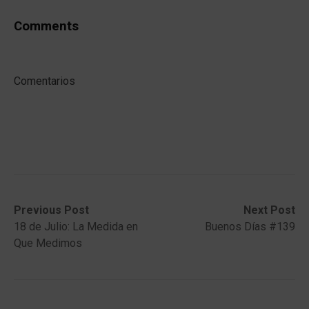
Comments
Comentarios
Post
Previous
Next
Previous Post
Next Post
post:
post:
18 de Julio: La Medida en
Buenos Días #139
navigation
Que Medimos