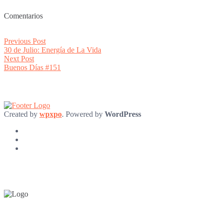
Comentarios
Post
Previous
Previous Post
post:
30 de Julio: Energía de La Vida
navigation
Next
Next Post
post:
Buenos Días #151
Created by
wpxpo
. Powered by
WordPress