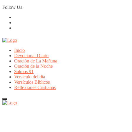
Skip
Follow Us
to
content
Inicio
Devocional Diario
Oración de La Mañana
Oración de la Noche
Salmos 91
Versículo del día
Versículos Bíblicos
Reflexiones Cristianas