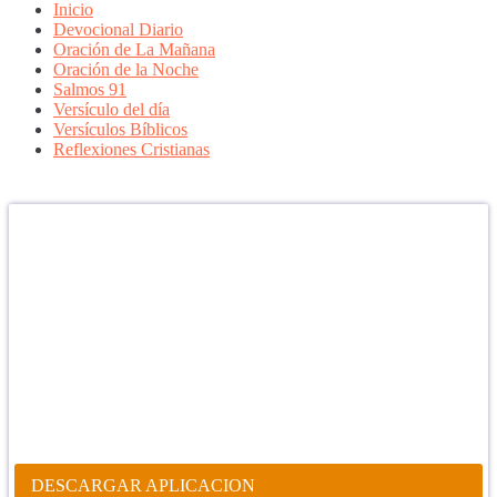
Inicio
Devocional Diario
Oración de La Mañana
Oración de la Noche
Salmos 91
Versículo del día
Versículos Bíblicos
Reflexiones Cristianas
Confía en DIOS
"Se feliz, porque la piedra nunca es tan grande si confías en Dios,
porque las injusticias acaban pagándose, porque el dolor se supera,
porque el coraje te levanta, porque el miedo te fortalece, porque los
errores te hacen aprender y porque nadie es perfecto. DIOS hoy,
camina contigo. Feliz Día."
PARA RECIBIR NUESTRO MENSAJE CORTO DEL DÍA EN
TU CELULAR, DESCARGA NUESTRA APLICACIÓN
ANDROID.
DESCARGAR APLICACION