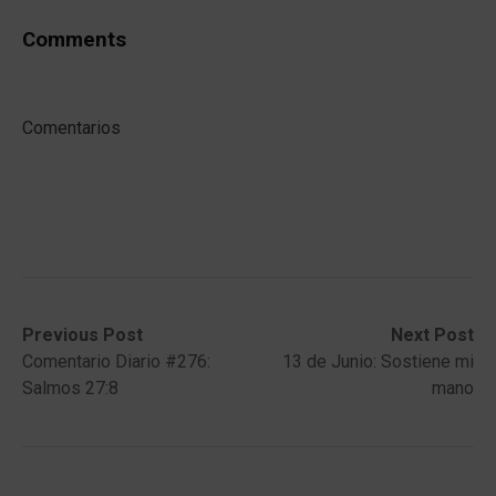
Comments
Comentarios
Post
Previous
Next
Previous Post
Next Post
post:
post:
Comentario Diario #276:
13 de Junio: Sostiene mi
navigation
Salmos 27:8
mano