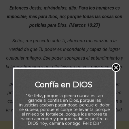
Entonces Jesús, mirándolos, dijo: Para los hombres es
imposible, mas para Dios, no; porque todas las cosas son
posibles para Dios. (Marcos 10:27)
Señor, me presento ante Ti, abriendo mi corazón a la
verdad de que Tu poder es insondable y capaz de lograr
cualquier milagro. Ese poder sobrepasa el entendimiento y
la lógica humana y por ello levanto mi voz para pedirte que
realices un milagro en la necesidad que hoy estoy
Confía en DIOS
pasando. Te pido Padre que Tu misericordia y Tu gracia
prevalezcan en esta situación y Tu guía que de antemano
"Se feliz, porque la piedra nunca es tan
grande si confías en Dios, porque las
conoce los resultados correctos para mi vida, me lleven a
injusticias acaban pagándose, porque el dolor
se supera, porque el coraje te levanta, porque
la victoria que necesito conforme a Tu grandiosa voluntad.
el miedo te fortalece, porque los errores te
hacen aprender y porque nadie es perfecto.
DIOS hoy, camina contigo. Feliz Día."