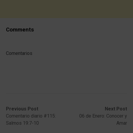
Comments
Comentarios
Post
Previous
Next
Previous Post
Next Post
post:
post:
Comentario diario #115:
06 de Enero: Conocer y
navigation
Salmos 19:7-10
Amar