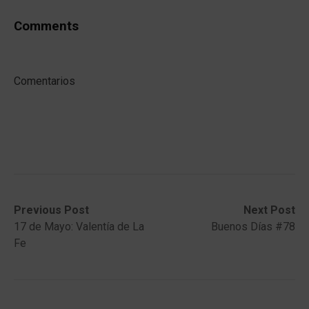
Comments
Comentarios
Post
Previous
Next
Previous Post
Next Post
post:
post:
17 de Mayo: Valentía de La
Buenos Días #78
navigation
Fe