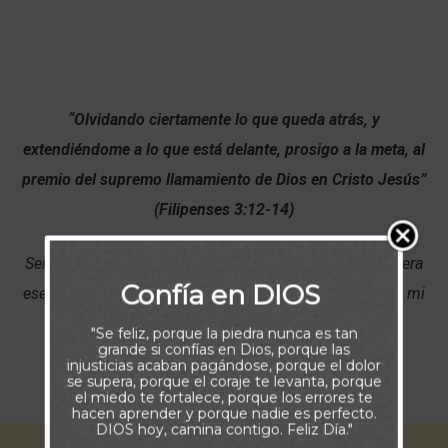
“Olvidando ciertamente lo que queda atrás, y
extendiéndome a lo que está delante, prosigo a la meta, al
premio del supremo llamamiento de Dios en Cristo Jesús”
(Filipenses 3:12-14)
Señor, Guía mis pasos para encontrar desde mi verdadera
Confía en DIOS
esencia el propósito al que me has llamado. Determina mi
espíritu para proseguir cada día la meta de servirte,
"Se feliz, porque la piedra nunca es tan
grande si confías en Dios, porque las
obedecerte y aprender más de Tu grandeza, poder y
injusticias acaban pagándose, porque el dolor
se supera, porque el coraje te levanta, porque
misericordia . Amén.
el miedo te fortalece, porque los errores te
hacen aprender y porque nadie es perfecto.
DIOS hoy, camina contigo. Feliz Día."