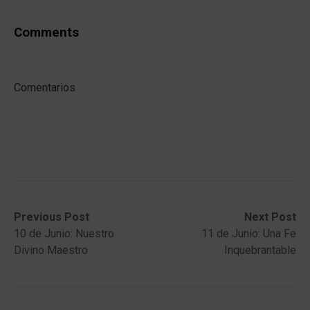
Comments
Comentarios
Post
Previous
Next
Previous Post
Next Post
post:
post:
10 de Junio: Nuestro
11 de Junio: Una Fe
navigation
Divino Maestro
Inquebrantable