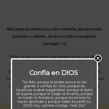
Mas tenga la paciencia su obra completa, para que seáis
perfectos y cabales, sin que os falte cosa alguna.
(Santiago 1:4)
Señor, sé que el cambio que esperas de mi solo podré
llevarlo a cabo atravensando los retos de la vida, para
Confía en DIOS
aprender a confiar en Tu poder y tener paciencia y fe en
Tus tiempos. Por ello te pido que me ayudes a permanecer
"Se feliz, porque la piedra nunca es tan
firme en la prueba de forma que pueda ser totalmente
grande si confías en Dios, porque las
injusticias acaban pagándose, porque el dolor
desarrollado en Cristo.
se supera, porque el coraje te levanta, porque
el miedo te fortalece, porque los errores te
hacen aprender y porque nadie es perfecto.
DIOS hoy, camina contigo. Feliz Día."