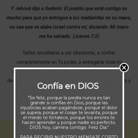
Y Jehová dijo a Gedeón: El pueblo que está contigo es
mucho para que yo entregue a los madianitas en su mano,
no sea que se alabe Israel contra mí, diciendo: Mi mano
me ha salvado. (Jueces 7:2)
Señor, enséñame a ser obediente, a confiar
completamente en Tu poder, a entregarte toda mi
ansiedad. Enséñame a comprender la medida en que
deseas actuar en mi vida, y en las pruebas que enfrento y
Confía en DIOS
ayúdame Padre aunque a veces no lo comprenda, a
"Se feliz, porque la piedra nunca es tan
entender el motivo y aprendizaje detrás de cada
grande si confías en Dios, porque las
injusticias acaban pagándose, porque el dolor
adversidad que encuentro en mi camino.
se supera, porque el coraje te levanta, porque
el miedo te fortalece, porque los errores te
hacen aprender y porque nadie es perfecto.
DIOS hoy, camina contigo. Feliz Día."
PARA RECIBIR NUESTRO MENSAJE CORTO