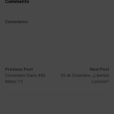
Comments
Comentarios
Post
Previous
Next
Previous Post
Next Post
post:
post:
Comentario Diario #83:
05 de Diciembre: ¿Libertad
navigation
Mateo 7:2
o prisión?