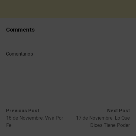
Comments
Comentarios
Post
Previous
Next
Previous Post
Next Post
post:
post:
16 de Noviembre: Vivir Por
17 de Noviembre: Lo Que
navigation
Fe
Dices Tiene Poder