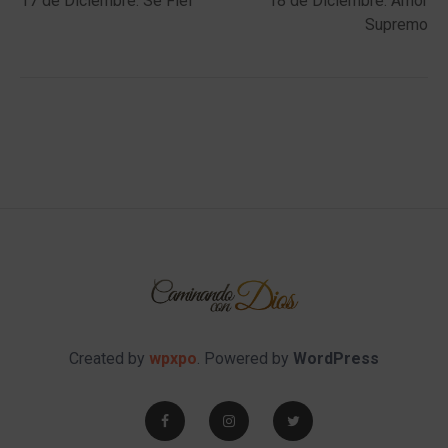
17 de Diciembre: Se Fiel
18 de Diciembre: Amor
navigation
Supremo
Created by
wpxpo
. Powered by
WordPress