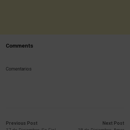
Comments
Comentarios
Post
Previous
Next
Previous Post
Next Post
post:
post: