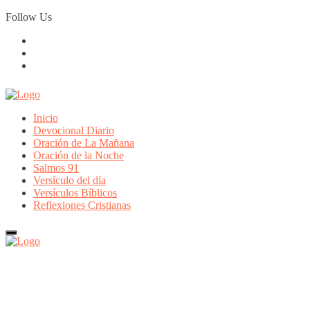
Skip
Follow Us
to
content
Inicio
Devocional Diario
Oración de La Mañana
Oración de la Noche
Salmos 91
Versículo del día
Versículos Bíblicos
Reflexiones Cristianas