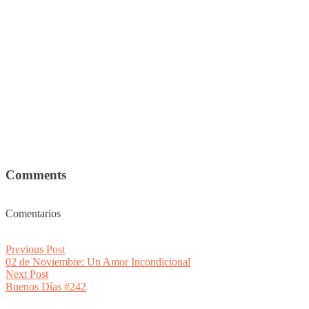
Comments
Comentarios
Post
Previous
Previous Post
post:
02 de Noviembre: Un Amor Incondicional
navigation
Next
Next Post
post:
Buenos Días #242