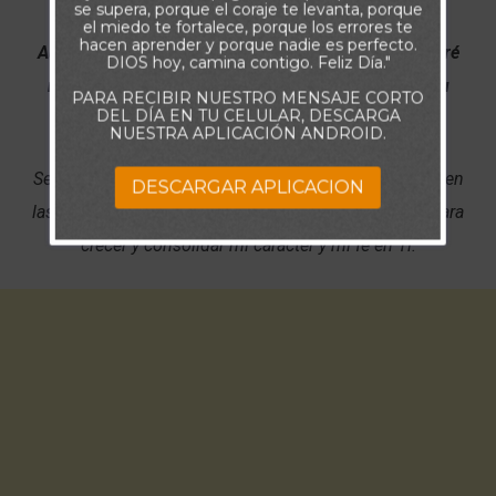
se supera, porque el coraje te levanta, porque
el miedo te fortalece, porque los errores te
hacen aprender y porque nadie es perfecto.
Aunque ande en valle de sombra de muerte,
No temeré
DIOS hoy, camina contigo. Feliz Día."
mal alguno, porque tú estarás conmigo;
Tu vara y tu
PARA RECIBIR NUESTRO MENSAJE CORTO
DEL DÍA EN TU CELULAR, DESCARGA
cayado me infundirán aliento.
. (Salmos 23:4)
NUESTRA APLICACIÓN ANDROID.
Señor fortaléceme y dame la confianza para no dudar en
DESCARGAR APLICACION
las pruebas, sino confiar en que ellas son un medio para
crecer y consolidar mi carácter y mi fe en Ti.