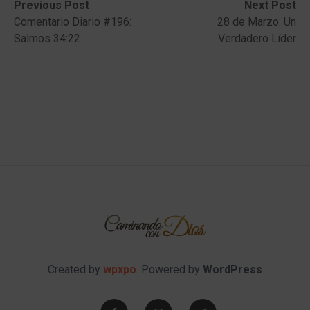
Post
Previous
Next
Previous Post
Next Post
post:
post:
Comentario Diario #196:
28 de Marzo: Un
navigation
Salmos 34:22
Verdadero Líder
Created by
wpxpo
. Powered by
WordPress