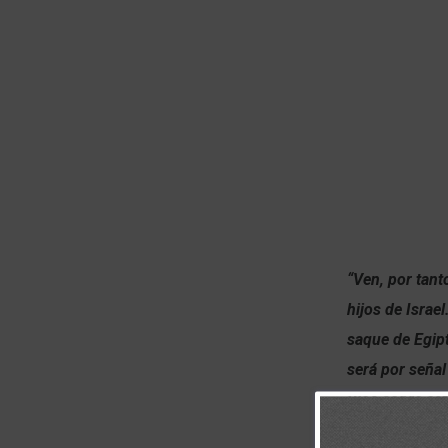
“Ven, por tant
hijos de Israe
saque de Egipt
será por señal
Dios sobre es