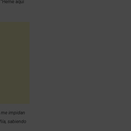
: “Heme aquí
o me impidan
ñía, sabiendo