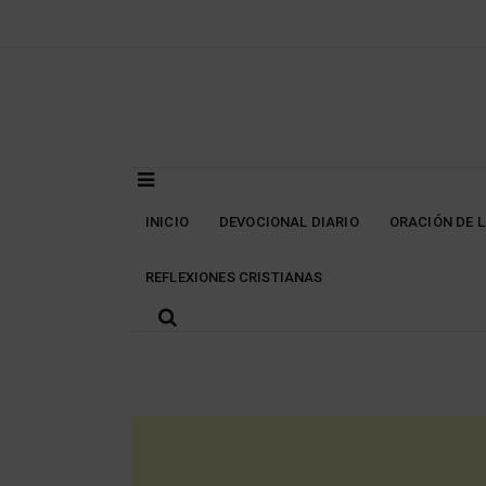
Skip
to
content
INICIO
DEVOCIONAL DIARIO
ORACIÓN DE 
REFLEXIONES CRISTIANAS