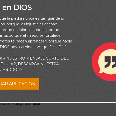
a en DIOS
rque la piedra nunca es tan grande si
os, porque las injusticias acaban
orque el dolor se supera, porque el
vanta, porque el miedo te fortalece,
rrores te hacen aprender y porque nadie
 DIOS hoy, camina contigo. Feliz Día."
BIR NUESTRO MENSAJE CORTO DEL
 CELULAR, DESCARGA NUESTRA
N ANDROID.
mo Moisés, que las excusas nos impidan, en un momento dado,
GAR APLICACION
a la palabra: “
Todo lo puedo en Cristo que me fortalece”
. Si Dio
voluntad, lo único que necesitas, es saber que su presencia ser
 ella nada podrá fallar.