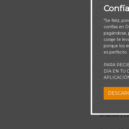
Confí
"Se feliz, po
confías en Di
pagándose, p
coraje te le
porque los e
es perfecto.
PARA RECI
DÍA EN TU
APLICACIÓ
No dejemos co
DESCAR
verdad que dict
a acometer su 
el camino y con