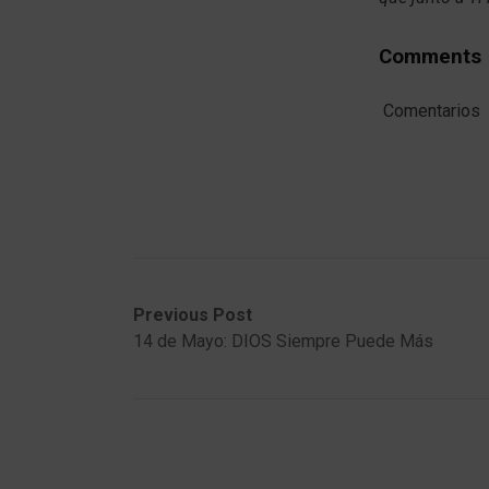
Comments
Comentarios
Post
Previous
Next
Previous Post
post:
post:
14 de Mayo: DIOS Siempre Puede Más
navigation