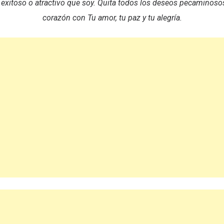
o exitoso o atractivo que soy. Quita todos los deseos pecaminosos
corazón con Tu amor, tu paz y tu alegría.