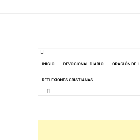
Skip
to
content
INICIO
DEVOCIONAL DIARIO
ORACIÓN DE 
REFLEXIONES CRISTIANAS