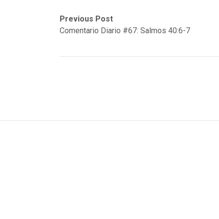
Post
Previous
Next
Previous Post
post:
post:
Comentario Diario #67: Salmos 40:6-7
navigation