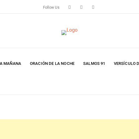
Follow Us
LA MAÑANA
ORACIÓN DE LA NOCHE
SALMOS 91
VERSÍCULO D