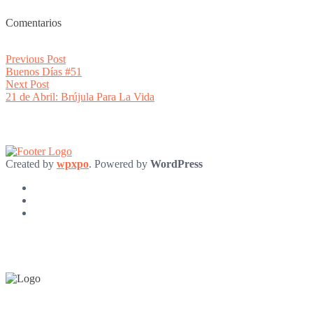
Comentarios
Post
Previous
Previous Post
post:
Buenos Días #51
navigation
Next
Next Post
post:
21 de Abril: Brújula Para La Vida
Created by
wpxpo
. Powered by
WordPress