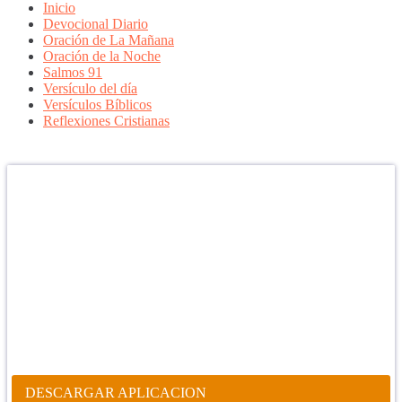
Inicio
Devocional Diario
Oración de La Mañana
Oración de la Noche
Salmos 91
Versículo del día
Versículos Bíblicos
Reflexiones Cristianas
Confía en DIOS
"Se feliz, porque la piedra nunca es tan grande si confías en Dios,
porque las injusticias acaban pagándose, porque el dolor se supera,
porque el coraje te levanta, porque el miedo te fortalece, porque los
errores te hacen aprender y porque nadie es perfecto. DIOS hoy,
camina contigo. Feliz Día."
PARA RECIBIR NUESTRO MENSAJE CORTO DEL DÍA EN
TU CELULAR, DESCARGA NUESTRA APLICACIÓN
ANDROID.
DESCARGAR APLICACION