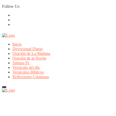
Skip
Follow Us
to
content
Inicio
Devocional Diario
Oración de La Mañana
Oración de la Noche
Salmos 91
Versículo del día
Versículos Bíblicos
Reflexiones Cristianas