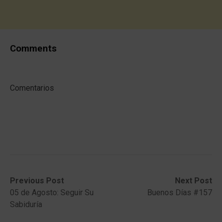
Comments
Comentarios
Post
Previous
Next
Previous Post
Next Post
post:
post:
05 de Agosto: Seguir Su
Buenos Días #157
navigation
Sabiduría