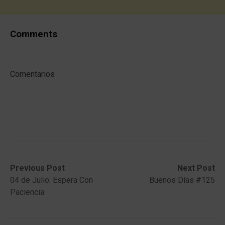
Comments
Comentarios
Post
Previous
Next
Previous Post
Next Post
post:
post:
04 de Julio: Espera Con
Buenos Días #125
navigation
Paciencia