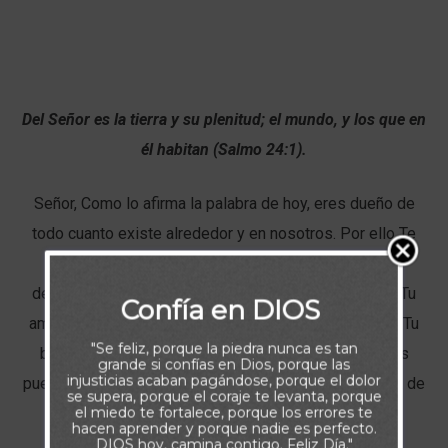
Del Señor es la tierra y su plenitud; el mundo, y los que en
él habitan (Salmo 24:1).
Señor, Como lo afirma la palabra de hoy, eres dueño de
todo cuanto existe alrededor y en nosotros. Por ello Te
doy gracias por todas las bendiciones que colocas
delante de mí: por Tu guía paternal, Tu misericordia y Tu
Confía en DIOS
amor sin condiciones. Permíteme ser instrumento de Tu
"Se feliz, porque la piedra nunca es tan
bien en todos los que me rodean, de forma que ellos
grande si confías en Dios, porque las
injusticias acaban pagándose, porque el dolor
puedan ver también la grandeza de Tu poder, la justicia de
se supera, porque el coraje te levanta, porque
el miedo te fortalece, porque los errores te
Tus obras y la perfección de Tu creación. Amén.
hacen aprender y porque nadie es perfecto.
DIOS hoy, camina contigo. Feliz Día."