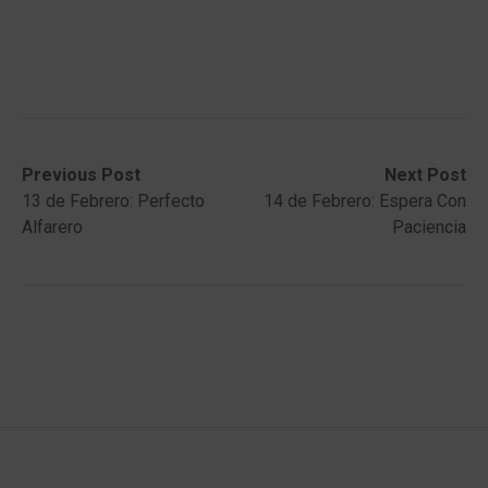
Post
Previous
Next
Previous Post
Next Post
post:
post:
13 de Febrero: Perfecto
14 de Febrero: Espera Con
navigation
Alfarero
Paciencia