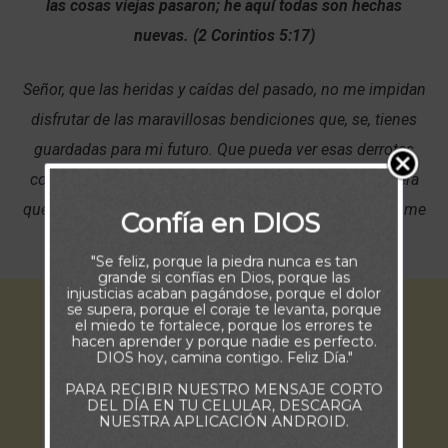
las cosas viejas pasaron; he aquí todas son hechas
nuevas. (2 Corintios 5:17)
Señor, que las heridas y caídas del pasado, no me impidan
disfrutar de las maravillosas bendiciones que, se, tienes
guardadas para mi futuro. Que pueda ver esas derrotas
como lecciones para crecer y fortalecer mi fe, de manera
que este mejor preparado para las nuevas batallas que me
Confía en DIOS
toquen vivir. Amén.
"Se feliz, porque la piedra nunca es tan
grande si confías en Dios, porque las
injusticias acaban pagándose, porque el dolor
se supera, porque el coraje te levanta, porque
el miedo te fortalece, porque los errores te
hacen aprender y porque nadie es perfecto.
DIOS hoy, camina contigo. Feliz Día."
PARA RECIBIR NUESTRO MENSAJE CORTO
DEL DÍA EN TU CELULAR, DESCARGA
NUESTRA APLICACIÓN ANDROID.