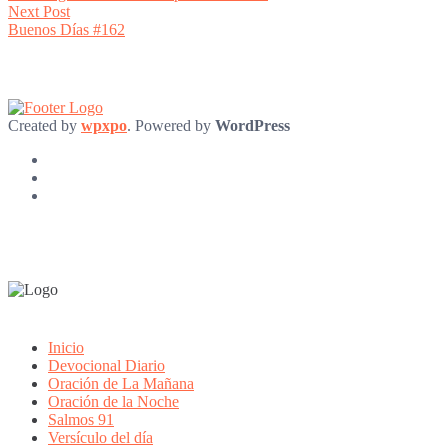
navigation
Next
Next Post
post:
Buenos Días #162
Created by
wpxpo
. Powered by
WordPress
Inicio
Devocional Diario
Oración de La Mañana
Oración de la Noche
Salmos 91
Versículo del día