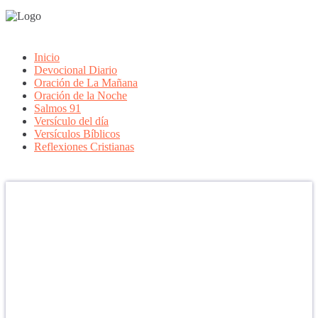
Inicio
Devocional Diario
Oración de La Mañana
Oración de la Noche
Salmos 91
Versículo del día
Versículos Bíblicos
Reflexiones Cristianas
Confía en DIOS
"Se feliz, porque la piedra nunca es tan grande si confías en Dios,
porque las injusticias acaban pagándose, porque el dolor se supera,
porque el coraje te levanta, porque el miedo te fortalece, porque los
errores te hacen aprender y porque nadie es perfecto. DIOS hoy,
camina contigo. Feliz Día."
PARA RECIBIR NUESTRO MENSAJE CORTO DEL DÍA EN