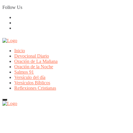
Skip
Follow Us
to
content
Inicio
Devocional Diario
Oración de La Mañana
Oración de la Noche
Salmos 91
Versículo del día
Versículos Bíblicos
Reflexiones Cristianas