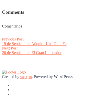
Comments
Comentarios
Post
Previous
Previous Post
post:
19 de Septiembre: Adquirir Una Gran Fe
navigation
Next
Next Post
post:
20 de Septiembre: El Gran Libertador
Created by
wpxpo
. Powered by
WordPress