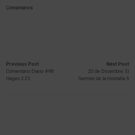
Comentarios
Post
Previous
Next
Previous Post
Next Post
post:
post:
Comentario Diario #98:
20 de Diciembre: El
navigation
Hageo 2:23
Sermón de la montaña 5