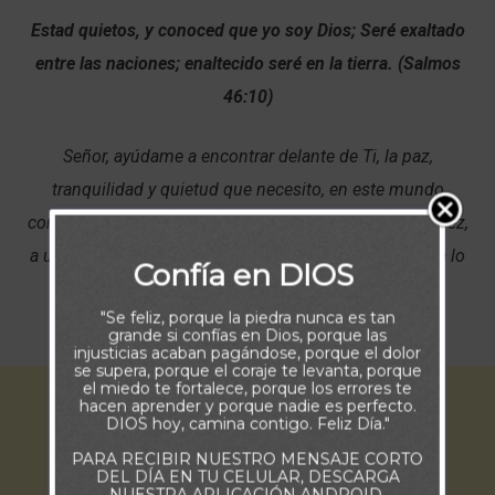
Estad quietos, y conoced que yo soy Dios; Seré exaltado
entre las naciones; enaltecido seré en la tierra. (Salmos
46:10)
Señor, ayúdame a encontrar delante de Ti, la paz,
tranquilidad y quietud que necesito, en este mundo
convulsionado, azaroso y donde todo se mueve cada vez,
a una mayor velocidad. Capacítame para que mi fe sea lo
Confía en DIOS
suficientemente fuerte como para no decaer y
"Se feliz, porque la piedra nunca es tan
confiar,siempre, en Tu poder perfecto.
grande si confías en Dios, porque las
injusticias acaban pagándose, porque el dolor
se supera, porque el coraje te levanta, porque
el miedo te fortalece, porque los errores te
hacen aprender y porque nadie es perfecto.
DIOS hoy, camina contigo. Feliz Día."
PARA RECIBIR NUESTRO MENSAJE CORTO
DEL DÍA EN TU CELULAR, DESCARGA
NUESTRA APLICACIÓN ANDROID.