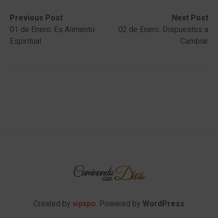
Post
Previous
Next
Previous Post
Next Post
post:
post:
01 de Enero: Es Alimento
02 de Enero: Dispuestos a
navigation
Espiritual
Cambiar
Created by
wpxpo
. Powered by
WordPress