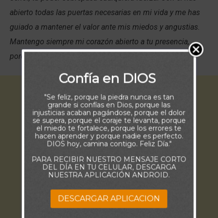
abierto todas las puertas necesarias en mi vida y me has
guiado a mantener el valor ante mis miedos y angustias.
Mantengo siempre mi corazón abierto a tu presencia,
porque sé que tu amor nunca me abandonará. Amén.
Confía en DIOS
"Se feliz, porque la piedra nunca es tan
grande si confías en Dios, porque las
injusticias acaban pagándose, porque el dolor
se supera, porque el coraje te levanta, porque
el miedo te fortalece, porque los errores te
hacen aprender y porque nadie es perfecto.
DIOS hoy, camina contigo. Feliz Día."
PARA RECIBIR NUESTRO MENSAJE CORTO
DEL DÍA EN TU CELULAR, DESCARGA
NUESTRA APLICACIÓN ANDROID.
DESCARGAR APLICACION