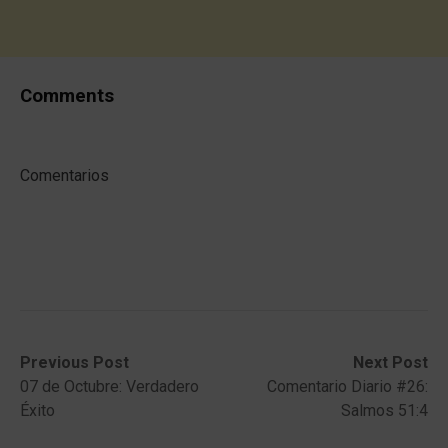
Comments
Comentarios
Post
Previous
Next
Previous Post
Next Post
post:
post:
07 de Octubre: Verdadero
Comentario Diario #26:
navigation
Éxito
Salmos 51:4