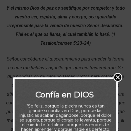
Y el mismo Dios de paz os santifique por completo; y todo
vuestro ser, espíritu, alma y cuerpo, sea guardado
irreprensible para la venida de nuestro Señor Jesucristo.
Fiel es el que os llama, el cual también lo hará. (1
Tesalonicenses 5:23-24)
Señor, concédeme el discernimiento para enteder la forma
en que me hablas y aquello que quieres transmitirme. Sé
que pondrás en mi camino tareas y retos para entregarme
un mensaje, ayúdame a entenderlo correctamente y a
Confía en DIOS
utilizar los dones y habilidades que has puesto en mi para
cumplir con aquello que mande ese mensaje de forma que
"Se feliz, porque la piedra nunca es tan
grande si confías en Dios, porque las
pueda servirte y glorificarte. Gracias porque en todo lo que
injusticias acaban pagándose, porque el dolor
se supera, porque el coraje te levanta, porque
me llames a hacer, me equiparás con el deseo, la visión, el
el miedo te fortalece, porque los errores te
apoyo y los recursos que necesito para llevarlo a cabo.
hacen aprender y porque nadie es perfecto.