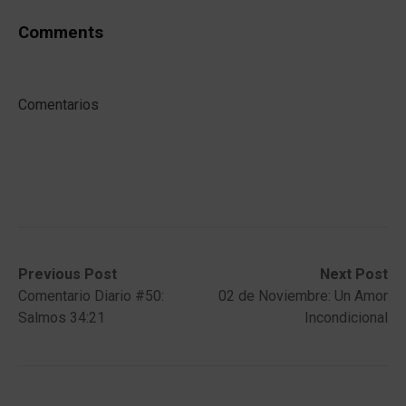
Comments
Comentarios
Post
Previous
Next
Previous Post
Next Post
post:
post:
Comentario Diario #50:
02 de Noviembre: Un Amor
navigation
Salmos 34:21
Incondicional