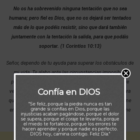
No os ha sobrevenido ninguna tentación que no sea
humana; pero fiel es Dios, que no os dejará ser tentados
más de lo que podéis resistir, sino que dará también
juntamente con la tentación la salida, para que podáis
soportar. (1 Corintios 10:13)
Señor, dependo de tu ayuda para superar los obstáculos de
mi vida. Te alabo ante las circunstancias imposibles
porque eres el Dios de lo imposible. No importa lo que
Confía en DIOS
venga en mi contra; tu poder es más que suficiente para
que yo proceda y obtenga la victoria. Por ello cuando me
"Se feliz, porque la piedra nunca es tan
grande si confías en Dios, porque las
embargue la duda y me sienta vulnerable y débil, hazme
injusticias acaban pagándose, porque el dolor
se supera, porque el coraje te levanta, porque
saber que eres mi fortaleza y refugio.
el miedo te fortalece, porque los errores te
hacen aprender y porque nadie es perfecto.
DIOS hoy, camina contigo. Feliz Día."