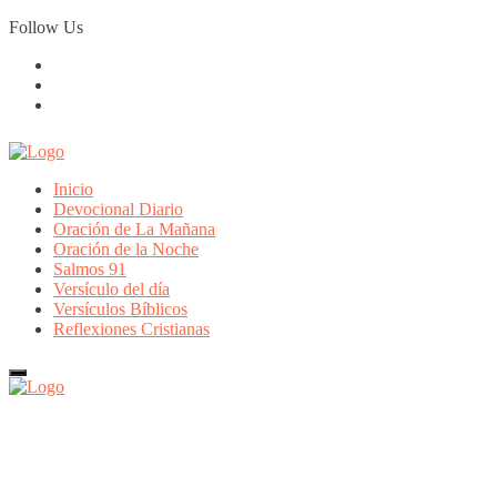
Skip
Follow Us
to
content
Inicio
Devocional Diario
Oración de La Mañana
Oración de la Noche
Salmos 91
Versículo del día
Versículos Bíblicos
Reflexiones Cristianas