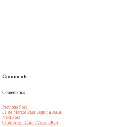
Comments
Comentarios
Post
Previous
Previous Post
post:
31 de Marzo: Para Seguir a Jesús
navigation
Next
Next Post
post:
01 de Abril: Cómo Ver a DIOS