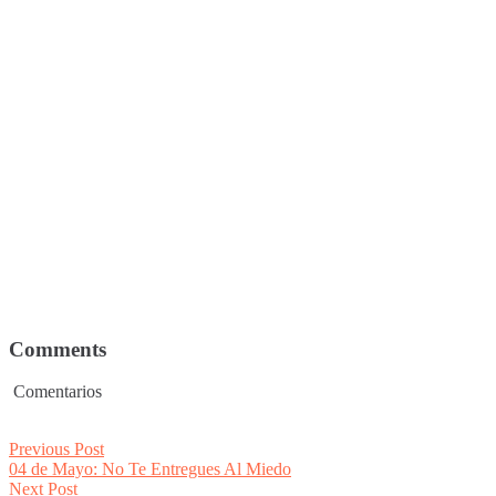
Comments
Comentarios
Post
Previous
Previous Post
post:
04 de Mayo: No Te Entregues Al Miedo
navigation
Next
Next Post