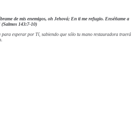
íbrame de mis enemigos, oh Jehová; En ti me refugio. Enséñame a
d” (Salmos 143:7-10)
cia para esperar por Tí, sabiendo que sólo tu mano restauradora traerá
n.