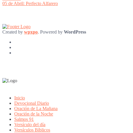
post:
05 de Abril: Perfecto Alfarero
Created by
wpxpo
. Powered by
WordPress
Inicio
Devocional Diario
Oración de La Mañana
Oración de la Noche
Salmos 91
Versículo del día
Versículos Bíblicos