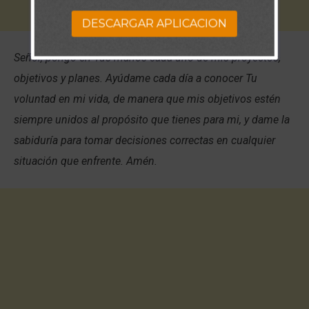
DESCARGAR APLICACION
Señor, pongo en Tus manos cada uno de mis proyectos,
objetivos y planes. Ayúdame cada día a conocer Tu
voluntad en mi vida, de manera que mis objetivos estén
siempre unidos al propósito que tienes para mi, y dame la
sabiduría para tomar decisiones correctas en cualquier
situación que enfrente. Amén.