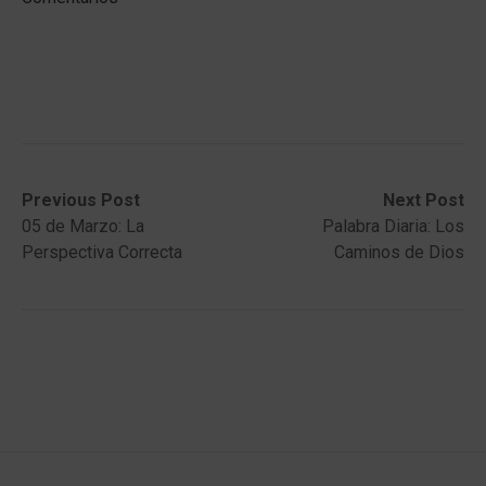
Post
Previous
Next
Previous Post
Next Post
post:
post:
05 de Marzo: La
Palabra Diaria: Los
navigation
Perspectiva Correcta
Caminos de Dios