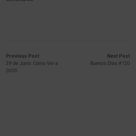
Post
Previous
Next
Previous Post
Next Post
post:
post:
29 de Junio: Cómo Ver a
Buenos Días #120
navigation
DIOS