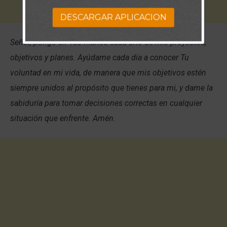
DESCARGAR APLICACION
Señor, pongo en Tus manos cada uno de mis proyectos,
objetivos y planes. Ayúdame cada día a conocer Tu
voluntad en mi vida, de manera que mis objetivos estén
siempre unidos al propósito que tienes para mi, y dame la
sabiduría para tomar decisiones correctas en cualquier
situación que enfrente. Amén.