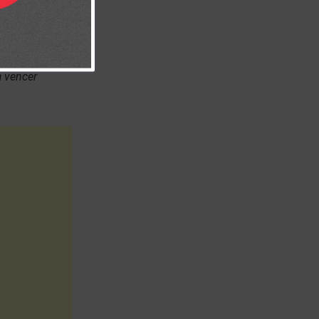
y tranquilidad
roblemas
a vencer