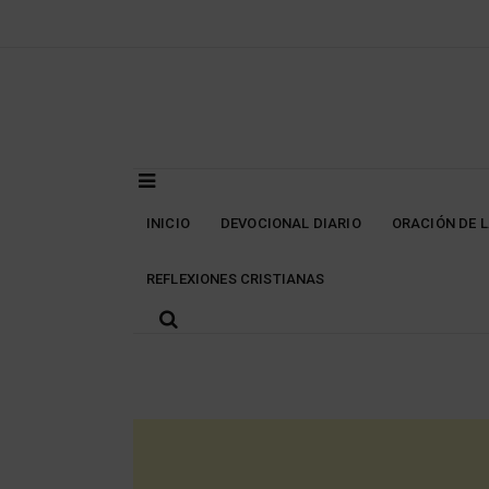
Skip
to
content
INICIO
DEVOCIONAL DIARIO
ORACIÓN DE 
REFLEXIONES CRISTIANAS