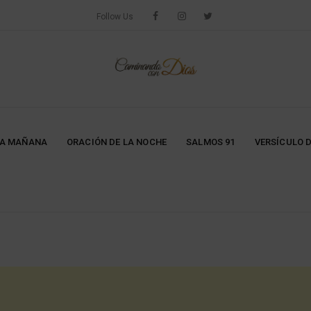
Follow Us
LA MAÑANA
ORACIÓN DE LA NOCHE
SALMOS 91
VERSÍCULO D