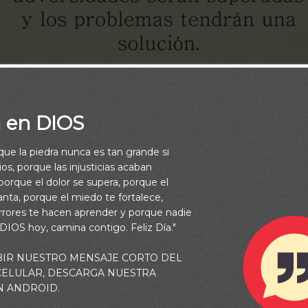
a en DIOS
rque la piedra nunca es tan grande si
os, porque las injusticias acaban
orque el dolor se supera, porque el
vanta, porque el miedo te fortalece,
rrores te hacen aprender y porque nadie
 DIOS hoy, camina contigo. Feliz Día."
BIR NUESTRO MENSAJE CORTO DEL
 CELULAR, DESCARGA NUESTRA
ando que te esfuerces y seas valiente; no temas ni desmayes, p
N ANDROID.
 contigo en dondequiera que vayas. (Josué 1:9)