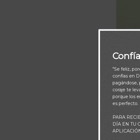
Confí
"Se feliz, po
confías en Di
pagándose, p
coraje te le
porque los e
es perfecto.
PARA RECI
DÍA EN TU
Mira que te m
APLICACIÓ
tu Dios estará