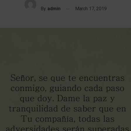
By
admin
March 17, 2019