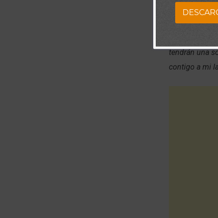
DESCAR
Señor, se que 
de saber que 
tendrán una so
contigo a mi 