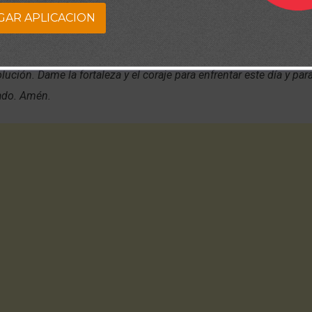
GAR APLICACION
te encuentras conmigo, guiando cada paso que doy. Dame la paz 
en Tu compañía, todas las adversidades serán superadas y los p
lución. Dame la fortaleza y el coraje para enfrentar este día y par
lado. Amén.