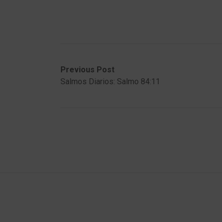
Post
Previous
Next
Previous Post
post:
post:
Salmos Diarios: Salmo 84:11
navigation