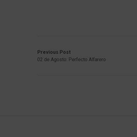
Post
Previous
Next
Previous Post
post:
post:
02 de Agosto: Perfecto Alfarero
navigation