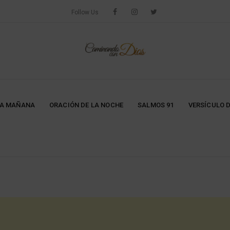
Follow Us
LA MAÑANA
ORACIÓN DE LA NOCHE
SALMOS 91
VERSÍCULO D