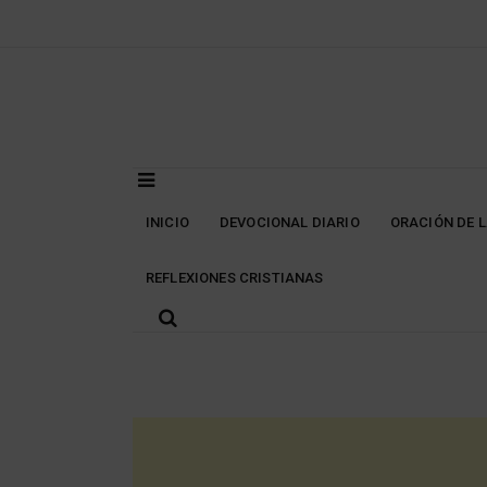
Skip
to
content
INICIO
DEVOCIONAL DIARIO
ORACIÓN DE 
REFLEXIONES CRISTIANAS