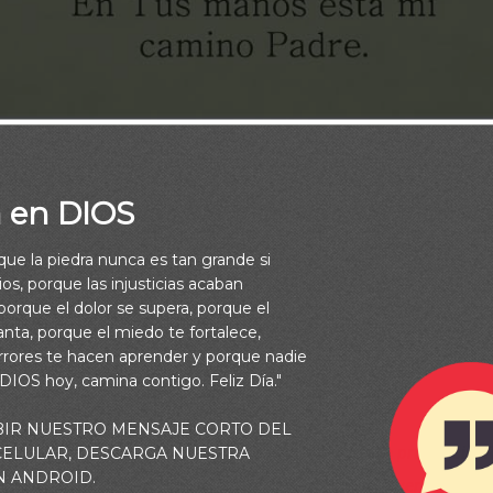
a en DIOS
rque la piedra nunca es tan grande si
os, porque las injusticias acaban
orque el dolor se supera, porque el
vanta, porque el miedo te fortalece,
rrores te hacen aprender y porque nadie
 DIOS hoy, camina contigo. Feliz Día."
BIR NUESTRO MENSAJE CORTO DEL
ová de todo tu corazón, Y no te apoyes en tu propia prudencia.
 CELULAR, DESCARGA NUESTRA
N ANDROID.
odos tus caminos, Y él enderezará tus veredas” (Proverbios 3:5-