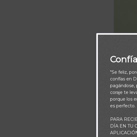
Confí
"Se feliz, po
confías en Di
pagándose, p
coraje te le
porque los e
es perfecto.
PARA RECI
“Fíate de Jeh
DÍA EN TU
APLICACIÓ
t