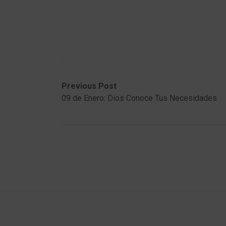
Post
Previous
Next
Previous Post
post:
post:
09 de Enero: Dios Conoce Tus Necesidades
navigation