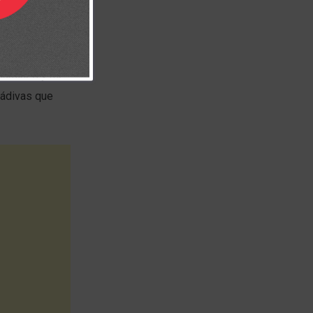
 o concepto de
 mí. Pongo en
ilumines y me
dádivas que