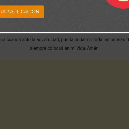
GAR APLICACION
mo lo dicta Tu Palabra el día de hoy, no sea mi propia prudencia
 que predomine, sino Tu voluntad y los planes que guardas para
osa voluntad y de todo corazón mmi confianza y Te pido que me 
ría cuando ante la adversidad, pueda dudar de toda las buenas 
siempre colocas en mi vida. Amén.