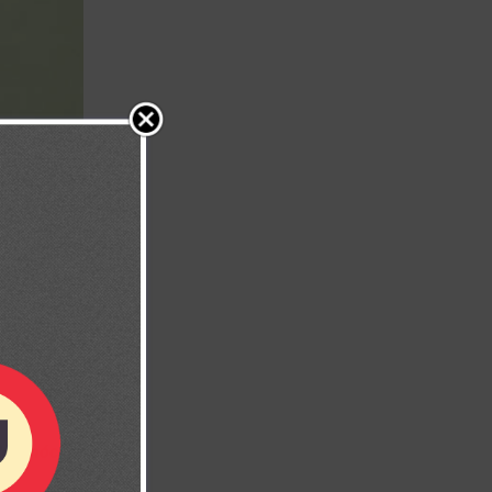
 Reconócelo en
6)