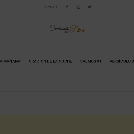
Follow Us
LA MAÑANA
ORACIÓN DE LA NOCHE
SALMOS 91
VERSÍCULO D