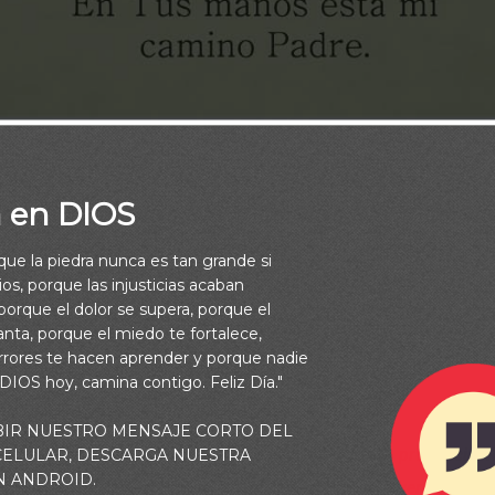
a en DIOS
rque la piedra nunca es tan grande si
os, porque las injusticias acaban
orque el dolor se supera, porque el
vanta, porque el miedo te fortalece,
rrores te hacen aprender y porque nadie
 DIOS hoy, camina contigo. Feliz Día."
BIR NUESTRO MENSAJE CORTO DEL
ová de todo tu corazón, Y no te apoyes en tu propia prudencia.
 CELULAR, DESCARGA NUESTRA
N ANDROID.
odos tus caminos, Y él enderezará tus veredas” (Proverbios 3:5-