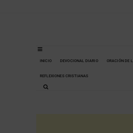
Skip
to
content
INICIO
DEVOCIONAL DIARIO
ORACIÓN DE 
REFLEXIONES CRISTIANAS