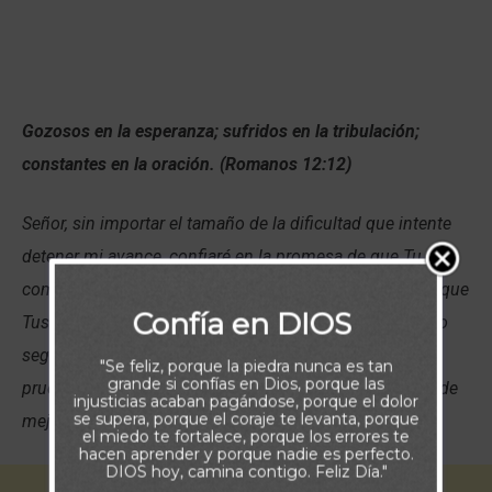
Gozosos en la esperanza; sufridos en la tribulación;
constantes en la oración. (Romanos 12:12)
Señor, sin importar el tamaño de la dificultad que intente
detener mi avance, confiaré en la promesa de que Tu
compañía es constante, mucho más en la aflicción. Se que
Confía en DIOS
Tus ojos jamás se apartan de mi y del trayecto que debo
seguir y también se que sacaré de cada una de estas
"Se feliz, porque la piedra nunca es tan
grande si confías en Dios, porque las
pruebas que deba transitar, el aprendizaje para servirte de
injusticias acaban pagándose, porque el dolor
se supera, porque el coraje te levanta, porque
mejor forma y obedecer Tu voluntad.
el miedo te fortalece, porque los errores te
hacen aprender y porque nadie es perfecto.
DIOS hoy, camina contigo. Feliz Día."