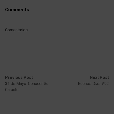
Comments
Comentarios
Post
Previous
Next
Previous Post
Next Post
post:
post:
31 de Mayo: Conocer Su
Buenos Días #92
navigation
Carácter