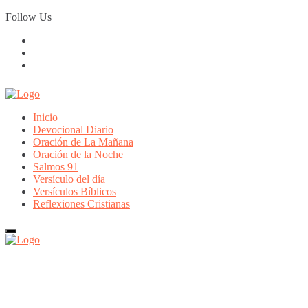
Skip
Follow Us
to
content
Inicio
Devocional Diario
Oración de La Mañana
Oración de la Noche
Salmos 91
Versículo del día
Versículos Bíblicos
Reflexiones Cristianas