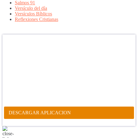
Salmos 91
Versículo del día
Versículos Bíblicos
Reflexiones Cristianas
Confía en DIOS
"Se feliz, porque la piedra nunca es tan grande si confías en Dios,
porque las injusticias acaban pagándose, porque el dolor se supera,
porque el coraje te levanta, porque el miedo te fortalece, porque los
errores te hacen aprender y porque nadie es perfecto. DIOS hoy,
camina contigo. Feliz Día."
PARA RECIBIR NUESTRO MENSAJE CORTO DEL DÍA EN
TU CELULAR, DESCARGA NUESTRA APLICACIÓN
ANDROID.
DESCARGAR APLICACION