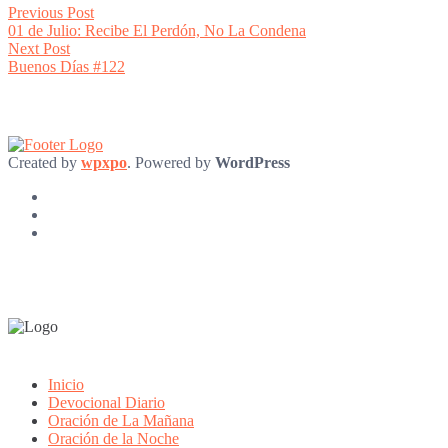
Post
Previous
Previous Post
post:
01 de Julio: Recibe El Perdón, No La Condena
navigation
Next
Next Post
post:
Buenos Días #122
Created by
wpxpo
. Powered by
WordPress
Inicio
Devocional Diario
Oración de La Mañana
Oración de la Noche