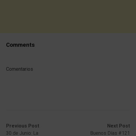
Comments
Comentarios
Post
Previous
Next
Previous Post
Next Post
post:
post:
30 de Junio: La
Buenos Días #121
navigation