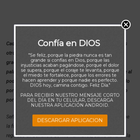
Confía en DIOS
Cada uno según el don que ha recibido, minístrelo a los
otros, como buenos administradores de la multiforme
"Se feliz, porque la piedra nunca es tan
grande si confías en Dios, porque las
gracia de Dios. Si alguno habla, hable conforme a las
injusticias acaban pagándose, porque el dolor
se supera, porque el coraje te levanta, porque
palabras de Dios; si alguno ministra, ministre conforme al
el miedo te fortalece, porque los errores te
hacen aprender y porque nadie es perfecto.
poder que Dios da, para que en todo sea Dios glorificado
DIOS hoy, camina contigo. Feliz Día."
por Jesucristo, a quien pertenecen la gloria y el imperio
PARA RECIBIR NUESTRO MENSAJE CORTO
por los siglos de los siglos. Amén. (1 Pedro 4:10-11)
DEL DÍA EN TU CELULAR, DESCARGA
NUESTRA APLICACIÓN ANDROID.
Señor, tu que eres fuente de todos nuestros dones, dame
DESCARGAR APLICACION
la fuerza y el coraje para usar aquellos que me has
regalado en beneficio de mis hermanos; dame también la