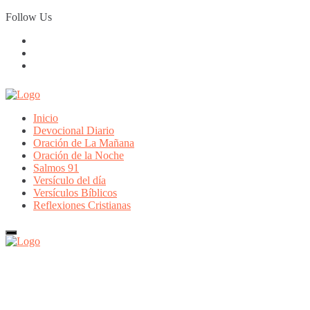
Skip
Follow Us
to
content
Inicio
Devocional Diario
Oración de La Mañana
Oración de la Noche
Salmos 91
Versículo del día
Versículos Bíblicos
Reflexiones Cristianas