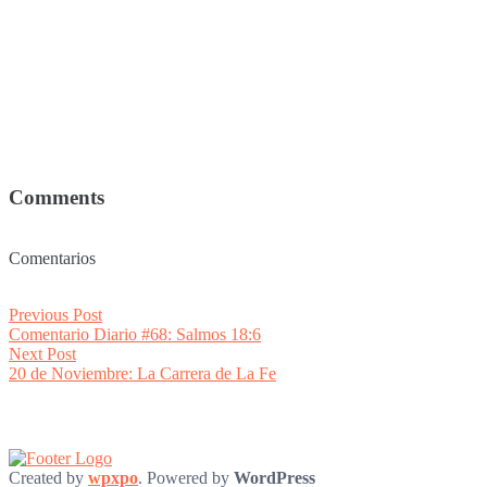
Comments
Comentarios
Post
Previous
Previous Post
post:
Comentario Diario #68: Salmos 18:6
navigation
Next
Next Post
post:
20 de Noviembre: La Carrera de La Fe
Created by
wpxpo
. Powered by
WordPress