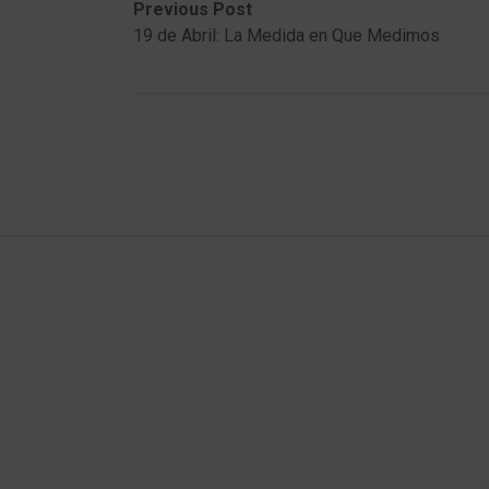
Post
Previous
Next
Previous Post
post:
post:
19 de Abril: La Medida en Que Medimos
navigation