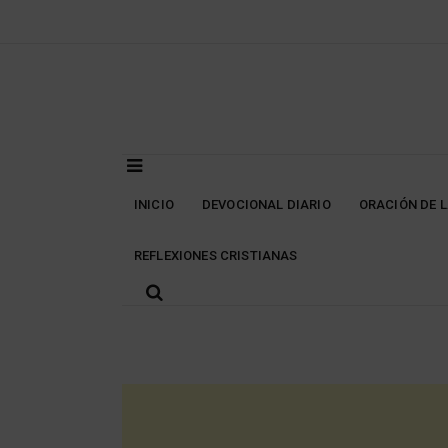
Skip
to
content
INICIO
DEVOCIONAL DIARIO
ORACIÓN DE 
REFLEXIONES CRISTIANAS