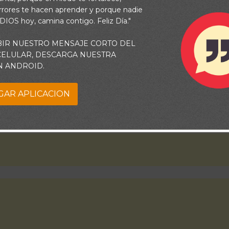
 que busque, pueda conseguirla Padre, para gloria de Tu nombre
rrores te hacen aprender y porque nadie
 DIOS hoy, camina contigo. Feliz Día."
BIR NUESTRO MENSAJE CORTO DEL
 CELULAR, DESCARGA NUESTRA
N ANDROID.
GAR APLICACION