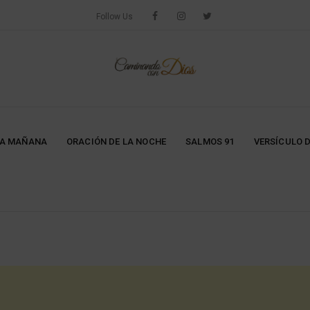
Follow Us
LA MAÑANA
ORACIÓN DE LA NOCHE
SALMOS 91
VERSÍCULO D