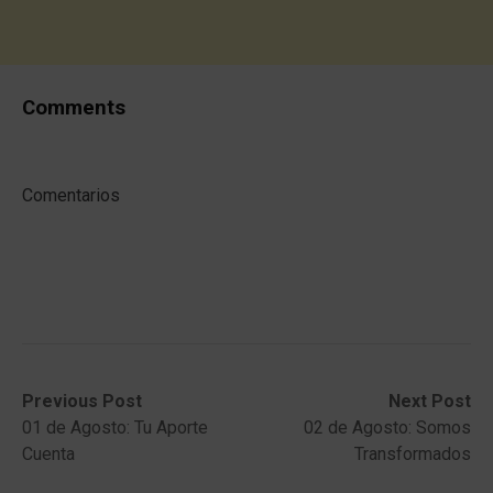
Comments
Comentarios
Post
Previous
Next
Previous Post
Next Post
post:
post:
01 de Agosto: Tu Aporte
02 de Agosto: Somos
navigation
Cuenta
Transformados