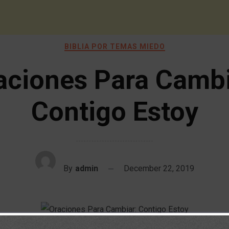
BIBLIA POR TEMAS MIEDO
aciones Para Cambi
Contigo Estoy
By
admin
December 22, 2019