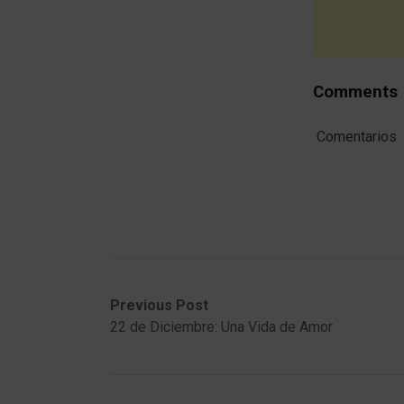
Comments
Comentarios
Post
Previous
Next
Previous Post
post:
post:
22 de Diciembre: Una Vida de Amor
navigation