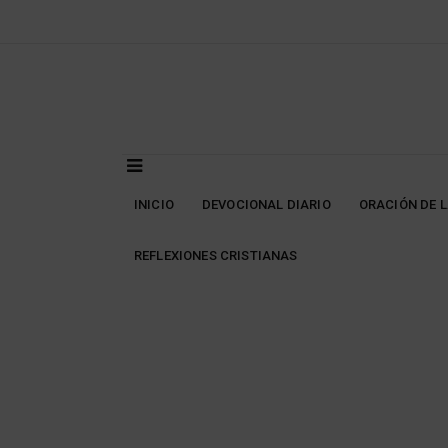
Skip
to
content
INICIO
DEVOCIONAL DIARIO
ORACIÓN DE 
REFLEXIONES CRISTIANAS