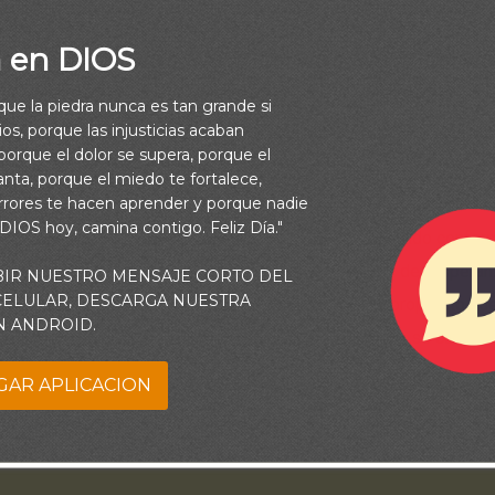
a en DIOS
rque la piedra nunca es tan grande si
os, porque las injusticias acaban
 delante de ellos, porque contigo estoy para librarte, dic
orque el dolor se supera, porque el
(Jeremías 1:8)
vanta, porque el miedo te fortalece,
rrores te hacen aprender y porque nadie
 DIOS hoy, camina contigo. Feliz Día."
siempre a realizar todo aquello a lo que me has lalmado confor
ame a no permanecer indiferente ante la injusticia o desesperan
BIR NUESTRO MENSAJE CORTO DEL
 CELULAR, DESCARGA NUESTRA
ino comprometido a vivir plenamente de acuerdo al propósito que
N ANDROID.
tus manos, Padre, todos mis planes y objetivos y que se cumpla
untad. Amén.
GAR APLICACION