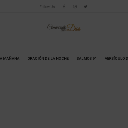
Follow Us
LA MAÑANA
ORACIÓN DE LA NOCHE
SALMOS 91
VERSÍCULO D