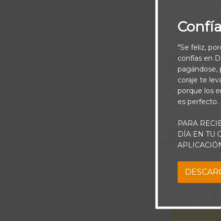
Confí
"Se feliz, po
confías en Di
No temas
pagándose, p
coraje te le
porque los e
es perfecto.
Señor, guíame 
voluntad. Ayúd
PARA RECI
DÍA EN TU
una derrota, s
APLICACIÓ
mi. Pongo en 
grandiosa vol
DESCAR