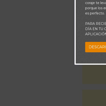
exaltado mi co
coraje te le
porque los e
no puedo conti
es perfecto.
PARA RECI
DÍA EN TU
APLICACIÓ
DESCAR