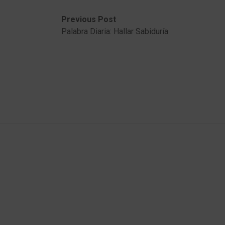
Post
Previous
Next
Previous Post
post:
post:
Palabra Diaria: Hallar Sabiduría
navigation