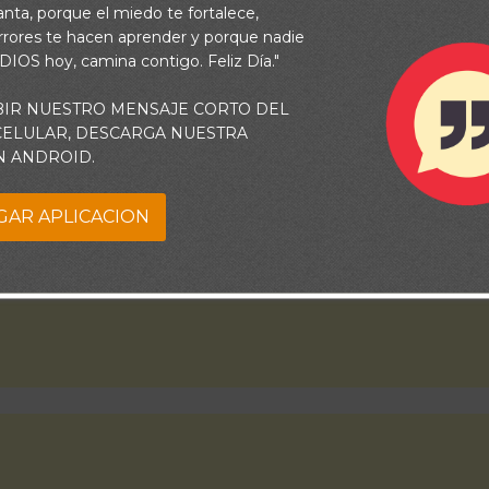
razón y respondes a mis súplicas cuando siento que he perdido 
vanta, porque el miedo te fortalece,
rrores te hacen aprender y porque nadie
nuar. Gracias por Tu Cuidado y Tu guía Señor. Amén.
 DIOS hoy, camina contigo. Feliz Día."
BIR NUESTRO MENSAJE CORTO DEL
 CELULAR, DESCARGA NUESTRA
N ANDROID.
GAR APLICACION