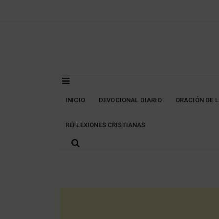
Skip
to
content
INICIO
DEVOCIONAL DIARIO
ORACIÓN DE 
REFLEXIONES CRISTIANAS