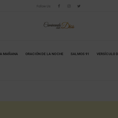
Follow Us
LA MAÑANA
ORACIÓN DE LA NOCHE
SALMOS 91
VERSÍCULO D