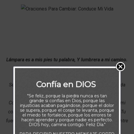
Lámpara es a mis pies tu palabra, Y lumbrera a mi camino.
(Salmos 119:105)
Confía en DIOS
Señor, gracias por conducir mi vida e ir adelante en cada
paso que doy, mostrándome el camino correcto.
"Se feliz, porque la piedra nunca es tan
grande si confías en Dios, porque las
Cóncedeme la disciplina y el discernimiento para que mi
injusticias acaban pagándose, porque el dolor
se supera, porque el coraje te levanta, porque
corazón continúe sensible a Tu dirección y armado de Tu
el miedo te fortalece, porque los errores te
hacen aprender y porque nadie es perfecto.
fuerza para afrontar las adversidades y retos que encuentre
DIOS hoy, camina contigo. Feliz Día."
al buscar servirte con fidelidad.