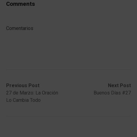
Comments
Comentarios
Post
Previous
Next
Previous Post
Next Post
post:
post:
27 de Marzo: La Oración
Buenos Días #27
navigation
Lo Cambia Todo