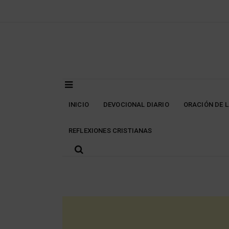
Skip
to
content
INICIO
DEVOCIONAL DIARIO
ORACIÓN DE 
REFLEXIONES CRISTIANAS