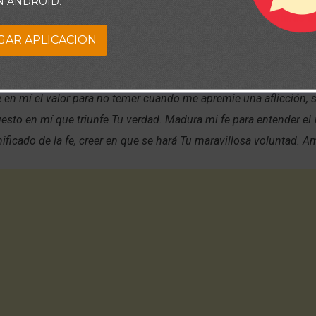
N ANDROID.
Jehová, y haz el bien; Y habitarás en la tierra, y te apacentarás d
mismo en Jehová, Y él te concederá las peticiones de tu corazón
GAR APLICACION
Jehová tu camino, Y confía en él; y él hará.” (Salmos 37:3-5)
ge en mí el valor para no temer cuando me apremie una aflicción,
esto en mí que triunfe Tu verdad. Madura mi fe para entender el
nificado de la fe, creer en que se hará Tu maravillosa voluntad. A