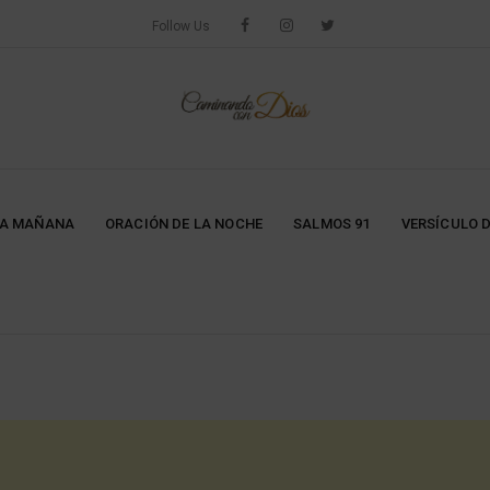
Follow Us
LA MAÑANA
ORACIÓN DE LA NOCHE
SALMOS 91
VERSÍCULO D