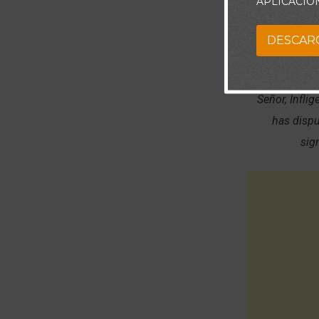
APLICACIÓ
“Confía en 
Deléitate asi
DESCAR
Señor, Infli
has dispu
sig