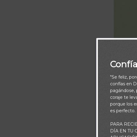
Confí
"Se feliz, po
confías en Di
pagándose, p
coraje te le
porque los e
es perfecto.
PARA RECI
DÍA EN TU