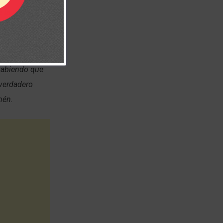
e la verdad.
. Encomienda a
 sabiendo que
 verdadero
mén.