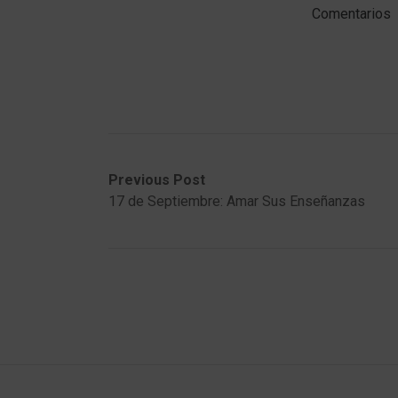
Comentarios
Post
Previous
Next
Previous Post
post:
post:
17 de Septiembre: Amar Sus Enseñanzas
navigation