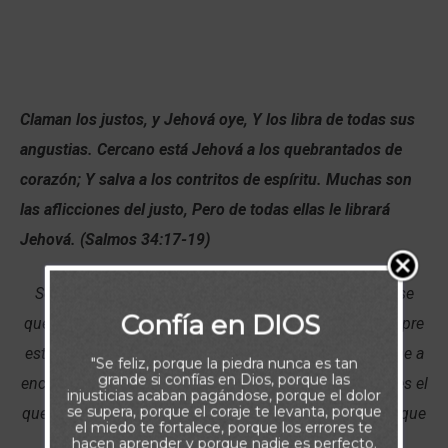
Claman los justos, y Jehová oye, Y los libra de todas sus
angustias. Cercano está Jehová a los quebrantados de
corazón; Y salva a los contritos de espíritu. Muchas son
las aflicciones del justo, Pero de todas ellas le librará
Jehová. (Salmos 34:17-19)
Señor, día a día puedo continuar tu recorrido porque se
Confía en DIOS
que no camino sólo. Se que no obro sólo. Se que siempre
estás a mi lado y que tu deseo es protegerme. Ayúdame a
"Se feliz, porque la piedra nunca es tan
grande si confías en Dios, porque las
encontrarte en la oración y a comprender que tu amor es el
injusticias acaban pagándose, porque el dolor
se supera, porque el coraje te levanta, porque
que restablecerá la calma, en los tiempos de tormenta que
el miedo te fortalece, porque los errores te
hacen aprender y porque nadie es perfecto.
encontraré en mi vida. Amén.