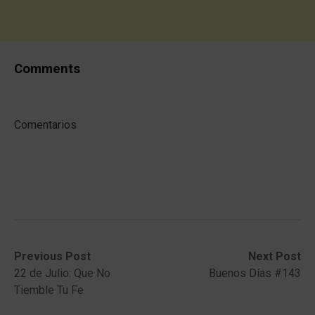
Comments
Comentarios
Post
Previous
Next
Previous Post
Next Post
post:
post:
22 de Julio: Que No
Buenos Días #143
navigation
Tiemble Tu Fe