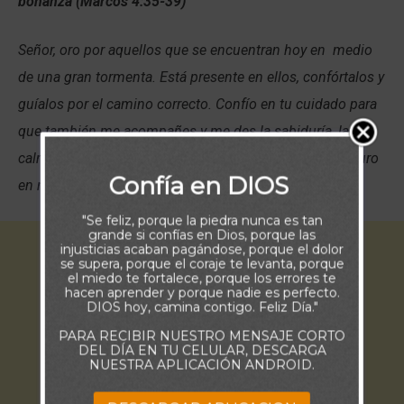
bonanza (
Marcos 4:35-39)
Señor, oro por aquellos que se encuentran hoy en medio
de una gran tormenta. Está presente en ellos, confórtalos y
guíalos por el camino correcto. Confío en tu cuidado para
que también me acompañes y me des la sabiduría, la
calma y la confianza para navegar y llegar a puerto seguro
Confía en DIOS
en medio de mis propias tormentas. Amen
"Se feliz, porque la piedra nunca es tan
grande si confías en Dios, porque las
injusticias acaban pagándose, porque el dolor
se supera, porque el coraje te levanta, porque
el miedo te fortalece, porque los errores te
hacen aprender y porque nadie es perfecto.
DIOS hoy, camina contigo. Feliz Día."
PARA RECIBIR NUESTRO MENSAJE CORTO
DEL DÍA EN TU CELULAR, DESCARGA
NUESTRA APLICACIÓN ANDROID.