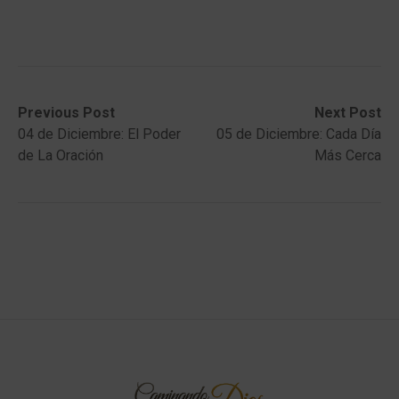
Post
Previous
Next
Previous Post
Next Post
post:
post:
04 de Diciembre: El Poder
05 de Diciembre: Cada Día
navigation
de La Oración
Más Cerca