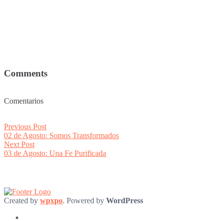
Comments
Comentarios
Post
Previous
Previous Post
post:
02 de Agosto: Somos Transformados
navigation
Next
Next Post
post:
03 de Agosto: Una Fe Purificada
Created by
wpxpo
. Powered by
WordPress