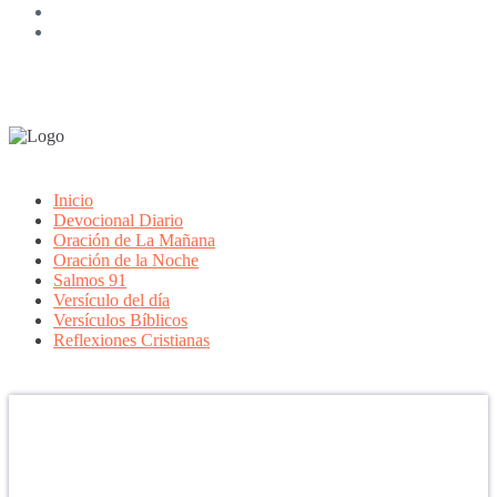
Inicio
Devocional Diario
Oración de La Mañana
Oración de la Noche
Salmos 91
Versículo del día
Versículos Bíblicos
Reflexiones Cristianas
Confía en DIOS
"Se feliz, porque la piedra nunca es tan grande si confías en Dios,