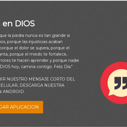
a en DIOS
rque la piedra nunca es tan grande si
os, porque las injusticias acaban
es, bajo la poderosa mano de Dios, para que él os exalte cuando
orque el dolor se supera, porque el
vuestra ansiedad sobre él, porque él tiene cuidado de vosotros.
vanta, porque el miedo te fortalece,
rrores te hacen aprender y porque nadie
7)
 DIOS hoy, camina contigo. Feliz Día."
o buscarte hoy y siempre, en todos los momentos de mi vida. Sé 
BIR NUESTRO MENSAJE CORTO DEL
 CELULAR, DESCARGA NUESTRA
do comprenda que eres la única fuente de satisfacción, y vida ve
N ANDROID.
 la que puedo cumplir todo aquello que deseo. Controla mis pen
y mis acciones, siempre conforme a Tu voluntad, Ayúdame a espe
GAR APLICACION
 a depender sólo en Ti para la provisión de todas mis necesidade