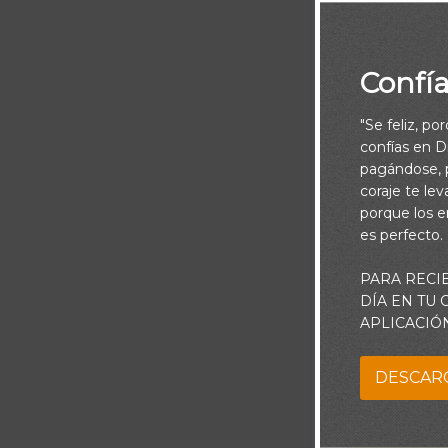
Confí
"Se feliz, po
confías en Di
Humillaos, pu
pagándose, p
echando toda 
coraje te le
porque los e
es perfecto.
Señor, quier
PARA RECI
DÍA EN TU
feliz cuan
APLICACIÓ
respuesta por
sentimientos 
DESCAR
y