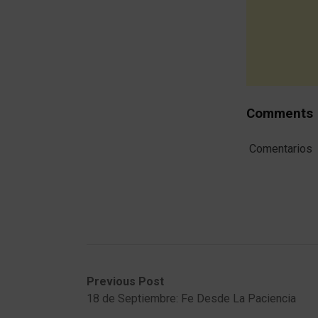
Comments
Comentarios
Post
Previous
Next
Previous Post
post:
post:
18 de Septiembre: Fe Desde La Paciencia
navigation