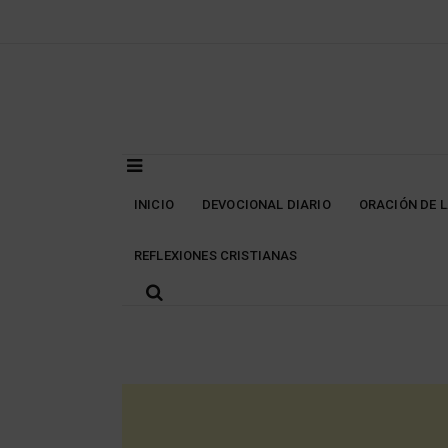
Skip
to
content
INICIO
DEVOCIONAL DIARIO
ORACIÓN DE 
REFLEXIONES CRISTIANAS