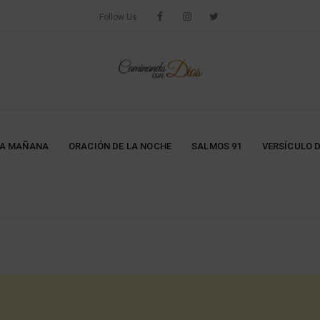
Follow Us
LA MAÑANA
ORACIÓN DE LA NOCHE
SALMOS 91
VERSÍCULO D