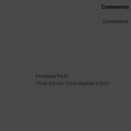
Comments
Comentarios
Post
Previous
Next
Previous Post
post:
post:
04 de Agosto: Como Agradar a Dios
navigation