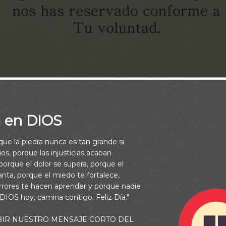
a en DIOS
rque la piedra nunca es tan grande si
os, porque las injusticias acaban
orque el dolor se supera, porque el
vanta, porque el miedo te fortalece,
rrores te hacen aprender y porque nadie
 DIOS hoy, camina contigo. Feliz Día."
dad de noventa y nueve años, cuando le apareció Jehová y le dij
BIR NUESTRO MENSAJE CORTO DEL
oso; anda delante de mí y sé perfecto. Y pondré mi pacto entre m