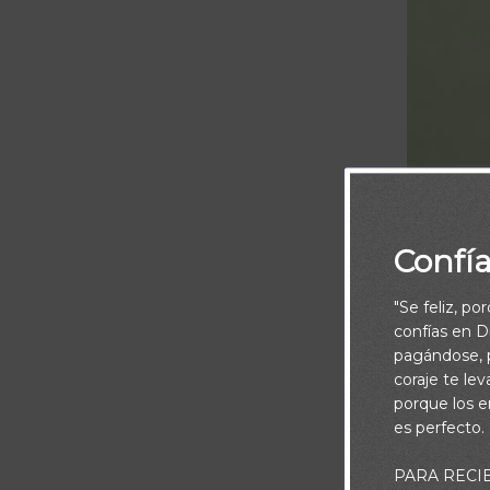
Confí
"Se feliz, po
confías en Di
pagándose, p
coraje te le
porque los e
es perfecto.
Era Abram de e
PARA RECI
Dios Todopoder