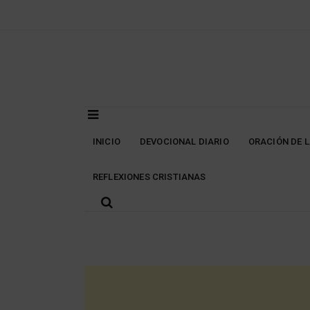
Skip
to
content
INICIO
DEVOCIONAL DIARIO
ORACIÓN DE 
REFLEXIONES CRISTIANAS