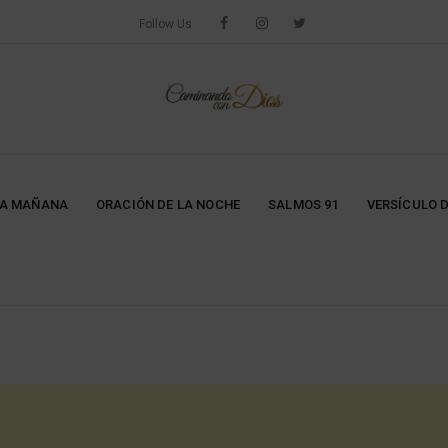
Follow Us
LA MAÑANA
ORACIÓN DE LA NOCHE
SALMOS 91
VERSÍCULO D