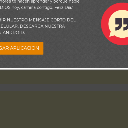
rrores te hacen aprender y porque nadie
 DIOS hoy, camina contigo. Feliz Día."
BIR NUESTRO MENSAJE CORTO DEL
 CELULAR, DESCARGA NUESTRA
N ANDROID.
GAR APLICACION