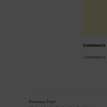
Comments
Comentarios
Post
Previous
Next
Previous Post