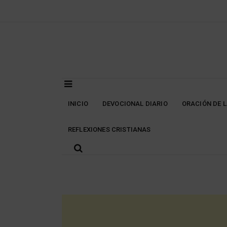
Skip
to
content
INICIO
DEVOCIONAL DIARIO
ORACIÓN DE 
REFLEXIONES CRISTIANAS