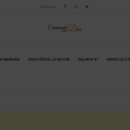
Follow Us
LA MAÑANA
ORACIÓN DE LA NOCHE
SALMOS 91
VERSÍCULO D