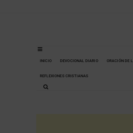
Skip
to
content
INICIO
DEVOCIONAL DIARIO
ORACIÓN DE 
REFLEXIONES CRISTIANAS