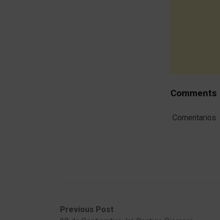
Comments
Comentarios
Post
Previous
Next
Previous Post