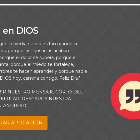
a en DIOS
rque la piedra nunca es tan grande si
arda al de perfecto camino; Mas la impiedad trastornará al pecad
os, porque las injusticias acaban
orque el dolor se supera, porque el
13:6)
vanta, porque el miedo te fortalece,
rrores te hacen aprender y porque nadie
e a ponerme la armadura espiritual que me has proporcionado, 
 DIOS hoy, camina contigo. Feliz Día."
las artimañas del enemigo cada día (Ef. 6:11). Ayúdame a poner
BIR NUESTRO MENSAJE CORTO DEL
e me protege de esos ataques. Sé que tu justicia en mí me protege
 CELULAR, DESCARGA NUESTRA
to de Tu guía para saber lo que he hecho, o lo que estoy a punto
N ANDROID.
iica. Quiero ser consciente de todo lo que hay en mí, que viola tod
GAR APLICACION
bra y que esperas de mí, para poder reconocer mis transgresione
ante Ti y ser purificado.