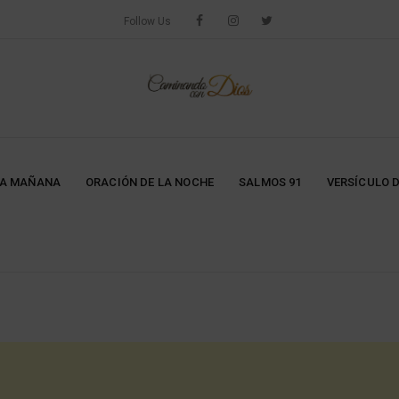
Follow Us
LA MAÑANA
ORACIÓN DE LA NOCHE
SALMOS 91
VERSÍCULO D