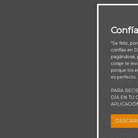
Confí
"Se feliz, po
La justicia gu
confías en Di
pagándose, p
coraje te le
porque los e
Señor, ayúdam
es perfecto.
enfrentarme a 
PARA RECI
la rectitud qu
DÍA EN TU
se que necesi
APLICACIÓ
no te glorif
DESCAR
manda Tu pala