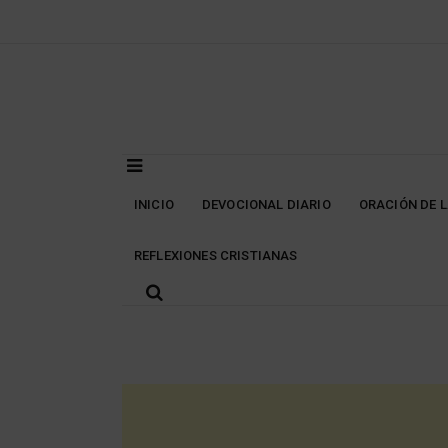
Skip
to
content
INICIO
DEVOCIONAL DIARIO
ORACIÓN DE 
REFLEXIONES CRISTIANAS