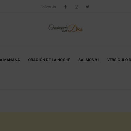
Follow Us
LA MAÑANA
ORACIÓN DE LA NOCHE
SALMOS 91
VERSÍCULO D