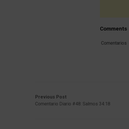
Comments
Comentarios
Post
Previous
Next
Previous Post
post:
post:
Comentario Diario #48: Salmos 34:18
navigation