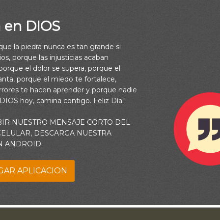
a en DIOS
rque la piedra nunca es tan grande si
os, porque las injusticias acaban
orque el dolor se supera, porque el
mbre de Jehová proclamaré. Engrandeced a nuestro Dios. El es 
vanta, porque el miedo te fortalece,
rrores te hacen aprender y porque nadie
fecta, Porque todos sus caminos son rectitud; Dios de verdad, y
 DIOS hoy, camina contigo. Feliz Día."
iniquidad en él; Es justo y recto. (Deuteronomio 32:3-4)
BIR NUESTRO MENSAJE CORTO DEL
 CELULAR, DESCARGA NUESTRA
bo por tu grandeza y bondad. Te adoro como el Dios de la creación
N ANDROID.
labo en los buenos tiempos, así como en los difíciles. Gracias po
giendo, proporcionando, entregando y dándome Tu paz, y Tu guía
GAR APLICACION