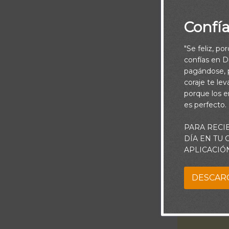
Confí
"Se feliz, po
confías en Di
pagándose, p
Porque el no
coraje te le
porque los e
obra es per
es perfecto.
PARA RECI
DÍA EN TU
Señor, te ala
APLICACIÓ
mi vida. Te a
amor prote
DESCAR