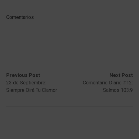
Comentarios
Post
Previous
Next
Previous Post
Next Post
post:
post:
23 de Septiembre:
Comentario Diario #12:
navigation
Siempre Oirá Tu Clamor
Salmos 103:9