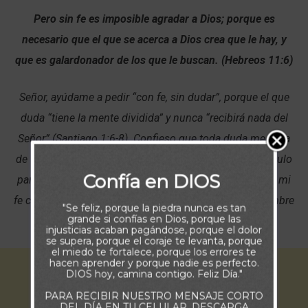
Pero sin fe es imposible agradar a Dios; porque es
necesario que el que se acerca a Dios crea que le hay, y
que es galardonador de los que le buscan. (Hebreos 11:6)
Señor, ayúdame a pedir “con fe, sin dudar”, porque el que
duda “tiene la mente dividida” y nunca “recibirá nada del
Señor” (Santiago 1:6-8). Confieso que toda duda me aleja
de Tus bendiciones. Que mis dudas no sean un obstáculo
Confía en DIOS
para lo que deseas hacer en y a través de mí. Aumenta mi
fe cada día para que pueda mover montañas en Tu nombre
"Se feliz, porque la piedra nunca es tan
grande si confías en Dios, porque las
y caminar hacia todo lo que tienes para mí.
injusticias acaban pagándose, porque el dolor
se supera, porque el coraje te levanta, porque
el miedo te fortalece, porque los errores te
hacen aprender y porque nadie es perfecto.
DIOS hoy, camina contigo. Feliz Día."
PARA RECIBIR NUESTRO MENSAJE CORTO
DEL DÍA EN TU CELULAR, DESCARGA