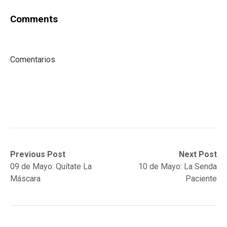
Comments
Comentarios
Post
Previous
Next
Previous Post
Next Post
post:
post:
09 de Mayo: Quítate La
10 de Mayo: La Senda
navigation
Máscara
Paciente